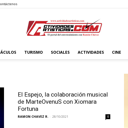
ontáctenos
TÁCULOS
TURISMO
SOCIALES
ACTIVIDADES
CINE
Actividadesartisticas.com
S
El Espejo, la colaboración musical
de MarteOvenuS con Xiomara
Fortuna
RAMON CHAVEZ R.
-
28/10/2021
0