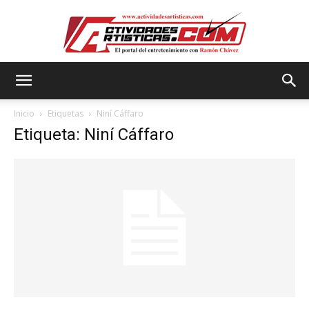
Actividadesartisticas.com
Inicio
Etiquetas
Niní Cáffaro
Etiqueta: Niní Cáffaro