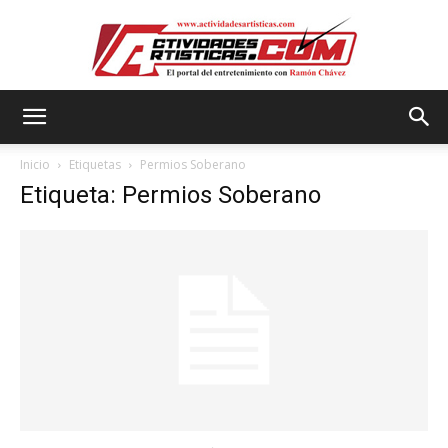
Actividadesartisticas.com
Inicio
Etiquetas
Permios Soberano
Etiqueta: Permios Soberano