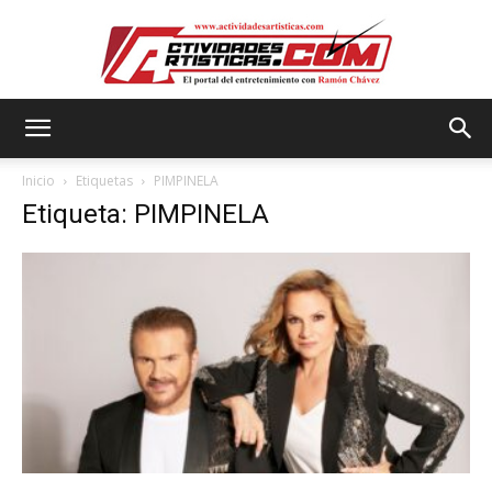
Actividadesartisticas.com
Inicio
Etiquetas
PIMPINELA
Etiqueta: PIMPINELA