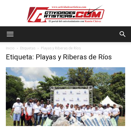
Actividadesartisticas.com
Inicio
Etiquetas
Playas y Riberas de Ríos
Etiqueta: Playas y Riberas de Ríos