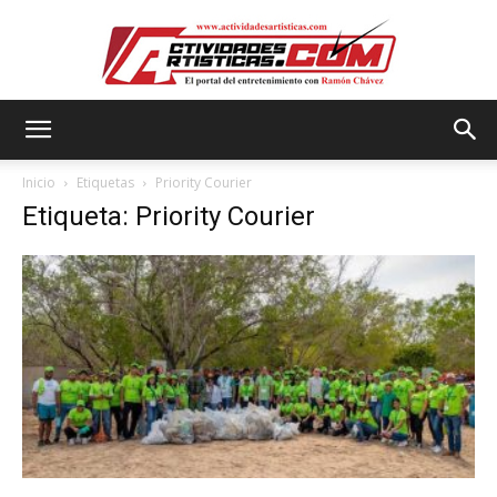
Actividadesartisticas.com
Inicio
Etiquetas
Priority Courier
Etiqueta: Priority Courier