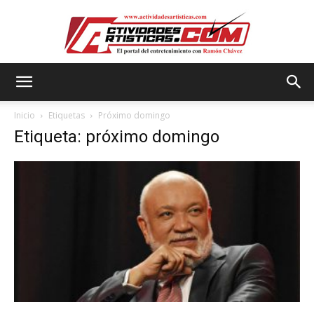
Actividadesartisticas.com
Inicio
Etiquetas
Próximo domingo
Etiqueta: próximo domingo