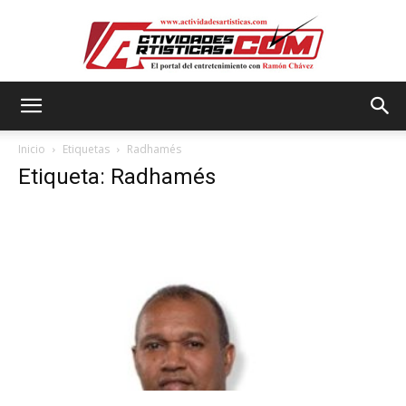
Actividadesartisticas.com
Inicio
Etiquetas
Radhamés
Etiqueta: Radhamés