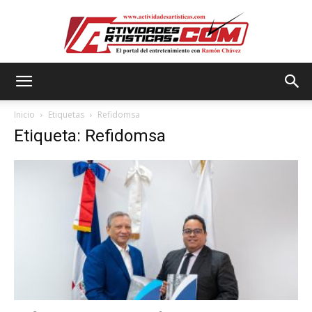
Actividadesartisticas.com
Inicio
Etiquetas
Refidomsa
Etiqueta: Refidomsa