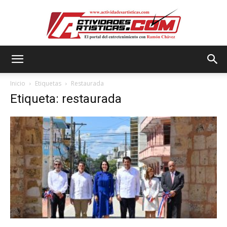
Actividadesartisticas.com
Inicio
Etiquetas
Restaurada
Etiqueta: restaurada