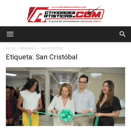
Actividadesartisticas.com
Inicio
Etiquetas
San Cristóbal
Etiqueta: San Cristóbal