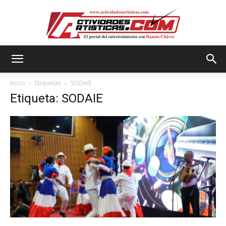
Actividadesartisticas.com
Inicio
Etiquetas
SODAIE
Etiqueta: SODAIE