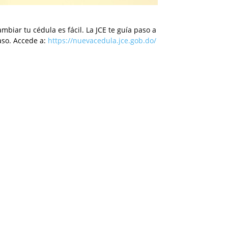
mbiar tu cédula es fácil. La JCE te guía paso a
aso. Accede a:
https://nuevacedula.jce.gob.do/