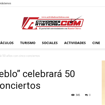
táctenos
TÁCULOS
TURISMO
SOCIALES
ACTIVIDADES
CINE
Actividadesartisticas.com
rá 50 años con cinco conciertos
eblo” celebrará 50
onciertos
345
0