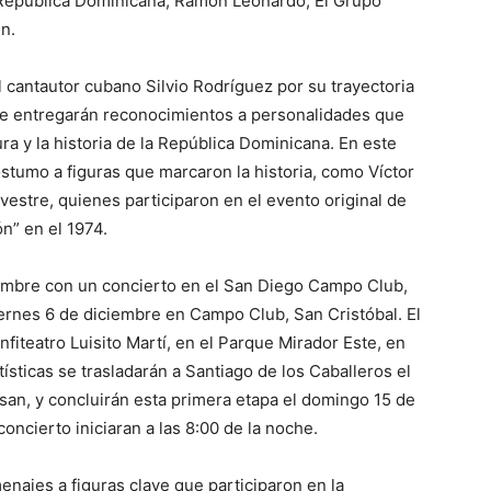
a República Dominicana, Ramón Leonardo, El Grupo
n.
 cantautor cubano Silvio Rodríguez por su trayectoria
 se entregarán reconocimientos a personalidades que
ra y la historia de la República Dominicana. En este
stumo a figuras que marcaron la historia, como Víctor
lvestre, quienes participaron en el evento original de
ón” en el 1974.
iembre con un concierto en el San Diego Campo Club,
iernes 6 de diciembre en Campo Club, San Cristóbal. El
fiteatro Luisito Martí, en el Parque Mirador Este, en
sticas se trasladarán a Santiago de los Caballeros el
an, y concluirán esta primera etapa el domingo 15 de
ncierto iniciaran a las 8:00 de la noche.
najes a figuras clave que participaron en la