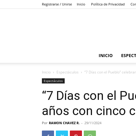
Registrarse / Unirse
Inicio
Política de Privacidad
Con
INICIO
ESPEC
Inicio
Espectáculos
“7 Días con el Pueblo” celebra
Espectáculos
“7 Días con el Pu
años con cinco c
Por
RAMON CHAVEZ R.
-
29/11/2024