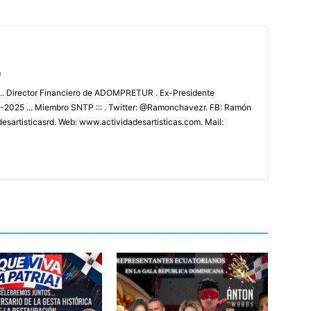
m
.. Director Financiero de ADOMPRETUR . Ex-Presidente
025 ... Miembro SNTP ::: . Twitter: @Ramonchavezr. FB: Ramón
esartisticasrd. Web: www.actividadesartisticas.com. Mail: