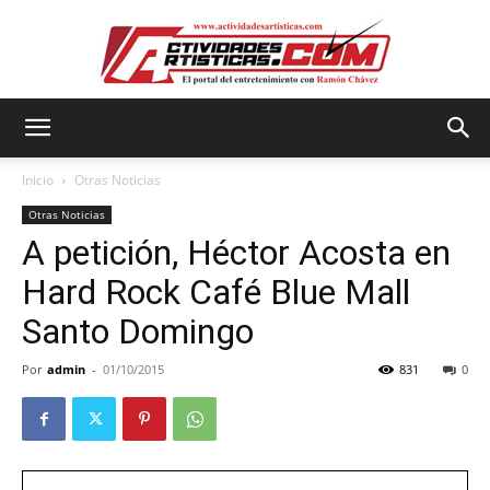
Actividadesartisticas.com
Inicio
Otras Noticias
Otras Noticias
A petición, Héctor Acosta en
Hard Rock Café Blue Mall
Santo Domingo
Por
admin
-
01/10/2015
831
0