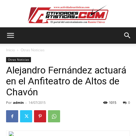
Actividadesartisticas.com
Inicio
Otras Noticias
Otras Noticias
Alejandro Fernández actuará
en el Anfiteatro de Altos de
Chavón
Por
admin
-
14/07/2015
1015
0