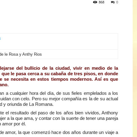
868
0
de le Rosa y Anthy Rios
jarse del bullicio de la ciudad, vivir en medio de la
o que le pasa cerca a su cabaña de tres pisos, en donde
ue se necesita en estos tiempos modernos. Así es que
cano.
an a cualquier hora del día, de sus fieles emplelados a los
cuidan con celo. Pero su mejor compañía es la de su actual
dad y oriunda de La Romana.
te el resultado del paso de los años bien vividos, Anthony
mujer a la que ama, y contar con la suerte de tener una pareja
n amor por él.
a de amor, la que comenzó hace dos años durante un viaje a