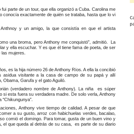
fui parte de un tour, que ella organizó a Cuba. Carolina me
o conocía exactamente de quién se trataba, hasta que lo vi
Ca
p
Anthnoy y un amigo, la que consistía en que el artista
 como una broma, pero Anthony me conquistó”, admitió. La
lar y ella escuchar. Y es que él tiene fama de poeta, de ser
 las mujeres.
s, es la hija número 26 de Anthony Ríos. A ella la concibió
Es asidua visitante a la casa de campo de su papá y allí
, Obama, Garufa y el gato Aguiló.
lorián (verdadero nombre de Anthony). La niña es súper
o si esta fuera su verdadera madre. De solo verla, Anthony
ama “Chikungunya”.
aciones, Anthony vive tiempo de calidad. A pesar de que
 comer a su gusto, arroz con habichuelas verdes, bacalao,
Eso comió el domingo. Para tomar, gusta de un buen vino y
 el que queda al detrás de su casa, es parte de su diario