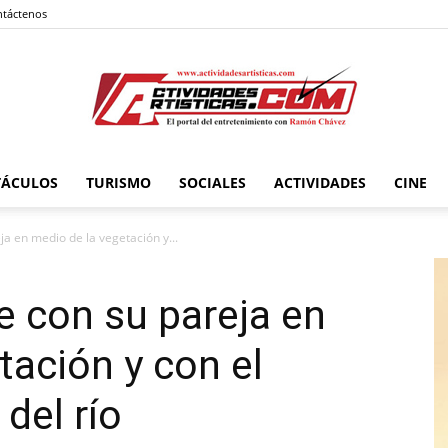
táctenos
TÁCULOS
TURISMO
SOCIALES
ACTIVIDADES
CINE
Actividadesartisticas.com
ja en medio de la vegetación y...
e con su pareja en
tación y con el
 del río