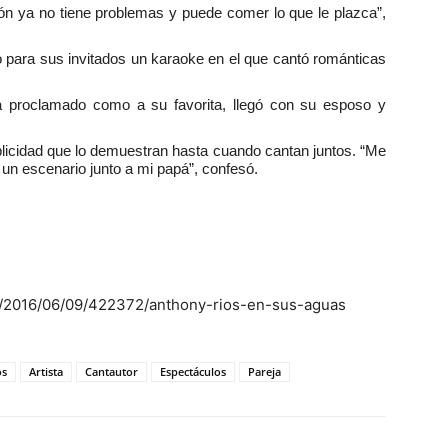
ón ya no tiene problemas y puede comer lo que le plazca”,
ó para sus invitados un karaoke en el que cantó románticas
a proclamado como a su favorita, llegó con su esposo y
plicidad que lo demuestran hasta cuando cantan juntos. “Me
n escenario junto a mi papá”, confesó.
to/2016/06/09/422372/anthony-rios-en-sus-aguas
os
Artista
Cantautor
Espectáculos
Pareja