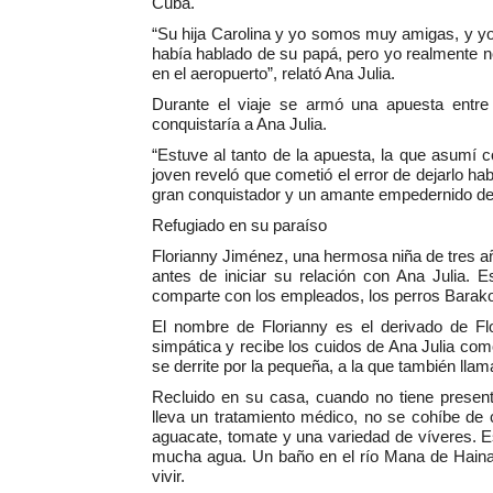
Cuba.
“Su hija Carolina y yo somos muy amigas, y yo 
había hablado de su papá, pero yo realmente n
en el aeropuerto”, relató Ana Julia.
Durante el viaje se armó una apuesta entre 
conquistaría a Ana Julia.
“Estuve al tanto de la apuesta, la que asumí
joven reveló que cometió el error de dejarlo hab
gran conquistador y un amante empedernido de
Refugiado en su paraíso
Florianny Jiménez, una hermosa niña de tres año
antes de iniciar su relación con Ana Julia. 
comparte con los empleados, los perros Barako
El nombre de Florianny es el derivado de F
simpática y recibe los cuidos de Ana Julia com
se derrite por la pequeña, a la que también ll
Recluido en su casa, cuando no tiene present
lleva un tratamiento médico, no se cohíbe de
aguacate, tomate y una variedad de víveres. 
mucha agua. Un baño en el río Mana de Haina,
vivir.