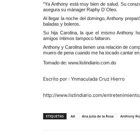
“Ya Anthony está muy bien de salud. Su coraz
asegura su mánager Raphy D´Oleo.
Al llegar la noche del domingo, Anthony prepar
baladas y boleros.
Su hija Carolina, la que el mismo Anthony h
amigos íntimos tampoco faltaron.
Anthony y Carolina tienen una relación de com
muero de pena cuando me ha tocado cantar en u
Tomado de: www.listindiario.com.do
Escrito por :
Ynmaculada Cruz Hierro
http://www.listindiario.com/entretenimien
ETIQUETAS
AA
Ana Julia de la Rosa
Anthony Ri