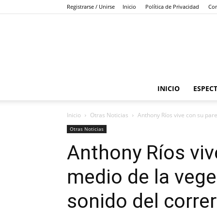
Registrarse / Unirse
Inicio
Política de Privacidad
Con
INICIO
ESPEC
Inicio
Otras Noticias
Anthony Ríos vive con su pare
Otras Noticias
Anthony Ríos viv
medio de la vege
sonido del correr