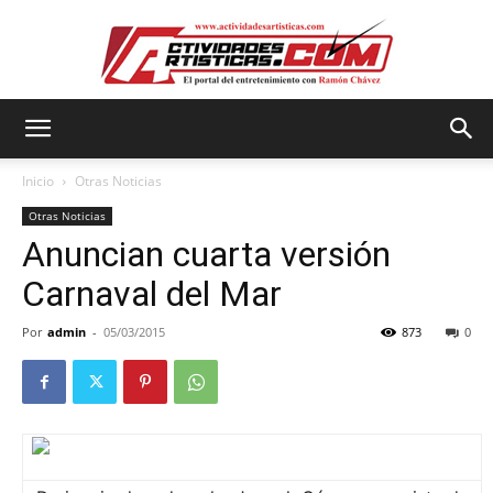
Actividadesartisticas.com
Inicio
Otras Noticias
Otras Noticias
Anuncian cuarta versión
Carnaval del Mar
Por
admin
-
05/03/2015
873
0