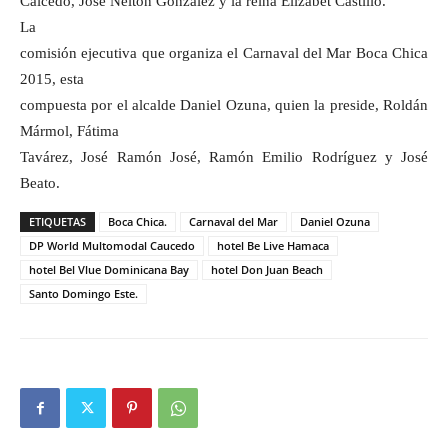
Caicedo, José Nelton González y la reina Elizabet Castillo.
La
comisión ejecutiva que organiza el Carnaval del Mar Boca Chica
2015, esta
compuesta por el alcalde Daniel Ozuna, quien la preside, Roldán
Mármol, Fátima
Tavárez, José Ramón José, Ramón Emilio Rodríguez y José
Beato.
ETIQUETAS
Boca Chica.
Carnaval del Mar
Daniel Ozuna
DP World Multomodal Caucedo
hotel Be Live Hamaca
hotel Bel Vlue Dominicana Bay
hotel Don Juan Beach
Santo Domingo Este.