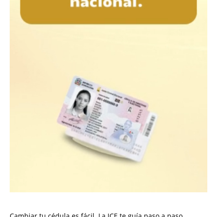
Cambiar tu cédula es fácil. La JCE te guía paso a paso.