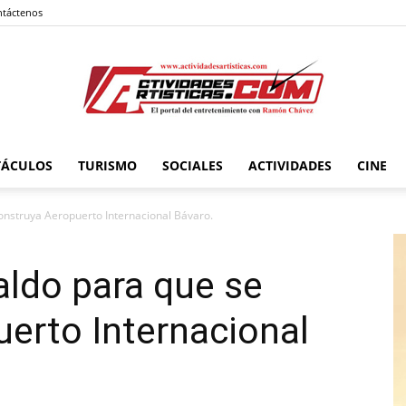
táctenos
TÁCULOS
TURISMO
SOCIALES
ACTIVIDADES
CINE
Actividadesartisticas.com
onstruya Aeropuerto Internacional Bávaro.
ldo para que se
erto Internacional