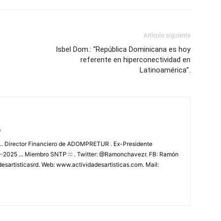
Artículo siguiente
Isbel Dom.: “República Dominicana es hoy
referente en hiperconectividad en
Latinoamérica”.
m
.. Director Financiero de ADOMPRETUR . Ex-Presidente
025 ... Miembro SNTP ::: . Twitter: @Ramonchavezr. FB: Ramón
esartisticasrd. Web: www.actividadesartisticas.com. Mail: