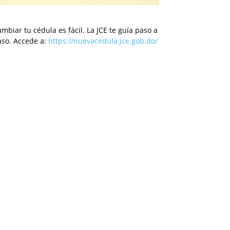
mbiar tu cédula es fácil. La JCE te guía paso a
aso. Accede a:
https://nuevacedula.jce.gob.do/