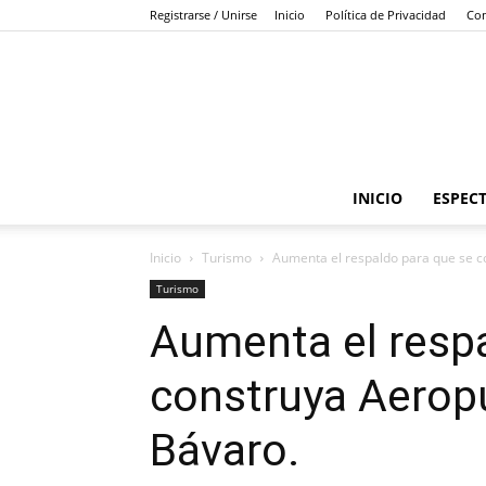
Registrarse / Unirse
Inicio
Política de Privacidad
Con
INICIO
ESPEC
Inicio
Turismo
Aumenta el respaldo para que se c
Turismo
Aumenta el respa
construya Aeropu
Bávaro.