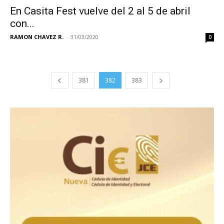
En Casita Fest vuelve del 2 al 5 de abril
con...
RAMON CHAVEZ R.
-
31/03/2020
0
381
382
383