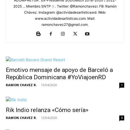
ADOMPRETUR . Ex-Presidente SODOMEDI 2018-2020 / 2022-
2025 ... Miembro SNTP ::: . Twitter: @Ramonchavezr. FB: Ramón
Chávez. Instagram: @actividadesartisticasrd. Web:
www.actividadesartisticas.com. Mail:
ramonchavez27@gmail.com.
Emotivo mensaje de apoyo de Barceló a
República Dominicana #YoViajoenRD
RAMON CHAVEZ R.
-
13/04/2020
1
Rik Indio relanza «Cómo sería»
RAMON CHAVEZ R.
-
12/04/2020
0