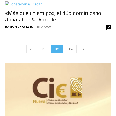
«Más que un amigo», el dúo dominicano
Jonatahan & Oscar le...
RAMON CHAVEZ R.
-
15/04/2020
0
380
381
382