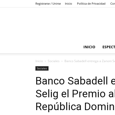
Registrarse / Unirse
Inicio
Política de Privacidad
Con
INICIO
ESPEC
Inicio
Sociales
Banco Sabadell entrega a Zanoni Sel
Sociales
Banco Sabadell 
Selig el Premio a
República Domin