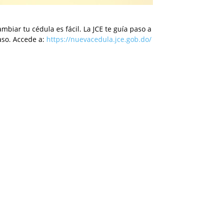
mbiar tu cédula es fácil. La JCE te guía paso a
aso. Accede a:
https://nuevacedula.jce.gob.do/