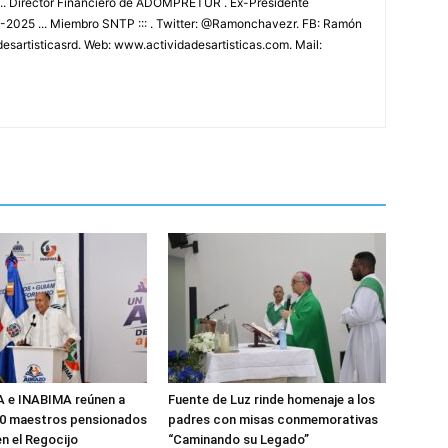
.. Director Financiero de ADOMPRETUR . Ex-Presidente
025 ... Miembro SNTP ::: . Twitter: @Ramonchavezr. FB: Ramón
esartisticasrd. Web: www.actividadesartisticas.com. Mail:
e INABIMA reúnen a
Fuente de Luz rinde homenaje a los
00 maestros pensionados
padres con misas conmemorativas
en el Regocijo
“Caminando su Legado”