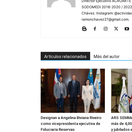
Director Ejecutivo ACROARTE 
SODOMEDI 2018-2020 / 2022-2
Chávez. Instagram: @actividad
ramonchavez27@gmail.com.
Artículos relacionados
Más del autor
Designan a Angelina Biviana Riveiro
ARS SEMMA 
como vicepresidenta ejecutiva de
más de 4,0
Fiduciaria Reservas
y jubilados 