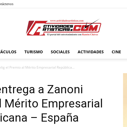
táctenos
TÁCULOS
TURISMO
SOCIALES
ACTIVIDADES
CINE
Actividadesartisticas.com
ig el Premio al Mérito Empresarial República...
entrega a Zanoni
l Mérito Empresarial
icana – España