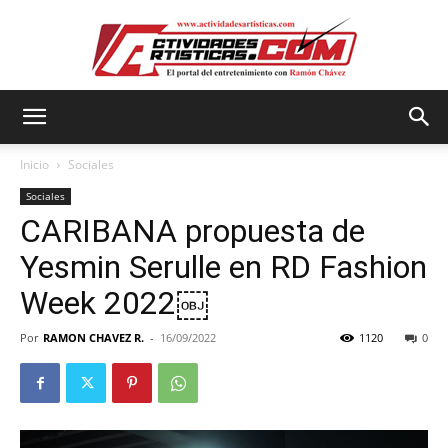
Actividadesartisticas.com
Inicio
Sociales
Sociales
CARIBANA propuesta de
Yesmin Serulle en RD Fashion
Week 2022￼
Por
RAMON CHAVEZ R.
-
16/09/2022
1120
0