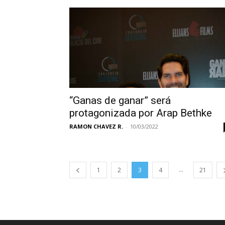
“Ganas de ganar” será
protagonizada por Arap Bethke
RAMON CHAVEZ R.
-
10/03/2022
...
1
2
3
4
21