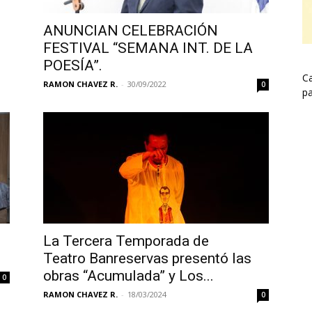
ANUNCIAN CELEBRACIÓN
FESTIVAL “SEMANA INT. DE LA
POESÍA”.
Ca
RAMON CHAVEZ R.
-
30/09/2022
0
pa
La Tercera Temporada de
Teatro Banreservas presentó las
obras “Acumulada” y Los...
0
RAMON CHAVEZ R.
-
18/03/2024
0