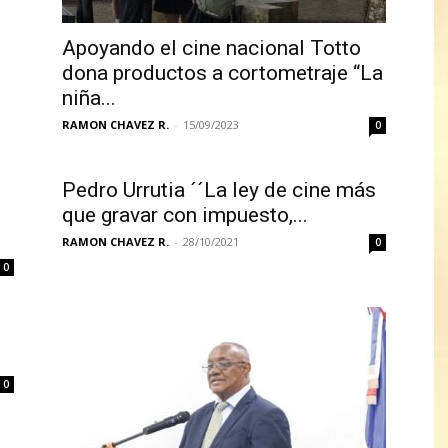
Apoyando el cine nacional Totto
dona productos a cortometraje “La
niña...
RAMON CHAVEZ R.
-
15/09/2023
0
Pedro Urrutia ´´La ley de cine más
que gravar con impuesto,...
RAMON CHAVEZ R.
-
28/10/2021
0
0
0