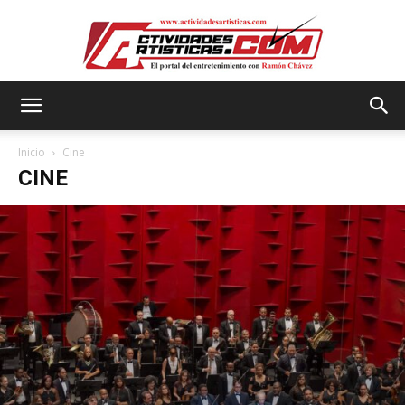
Actividadesartisticas.com
Inicio
Cine
CINE