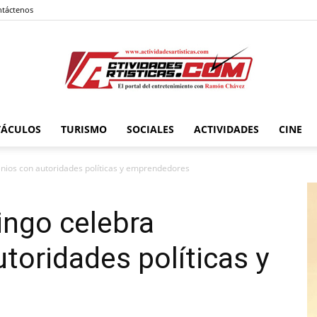
táctenos
TÁCULOS
TURISMO
SOCIALES
ACTIVIDADES
CINE
Actividadesartisticas.com
nios con autoridades políticas y emprendedores
ingo celebra
toridades políticas y