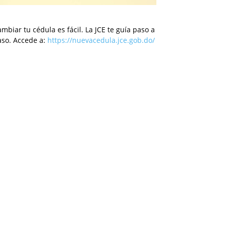
mbiar tu cédula es fácil. La JCE te guía paso a
aso. Accede a:
https://nuevacedula.jce.gob.do/