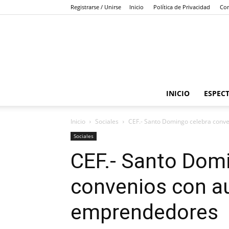
Registrarse / Unirse
Inicio
Política de Privacidad
Con
INICIO
ESPEC
Inicio
Sociales
CEF.- Santo Domingo celebra conve
Sociales
CEF.- Santo Dom
convenios con au
emprendedores