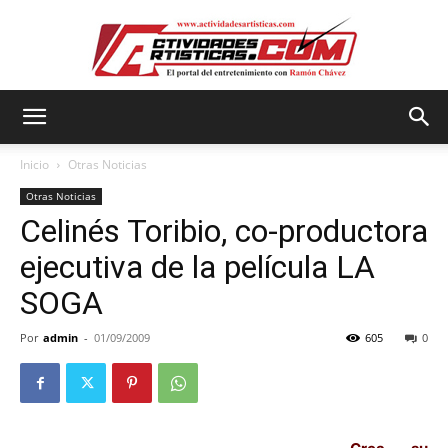
Actividadesartisticas.com
Inicio
Otras Noticias
Otras Noticias
Celinés Toribio, co-productora
ejecutiva de la película LA
SOGA
Por
admin
-
01/09/2009
605
0