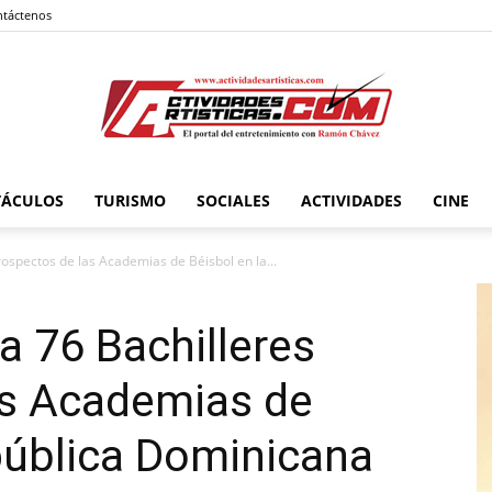
táctenos
TÁCULOS
TURISMO
SOCIALES
ACTIVIDADES
CINE
Actividadesartisticas.com
spectos de las Academias de Béisbol en la...
 76 Bachilleres
as Academias de
pública Dominicana