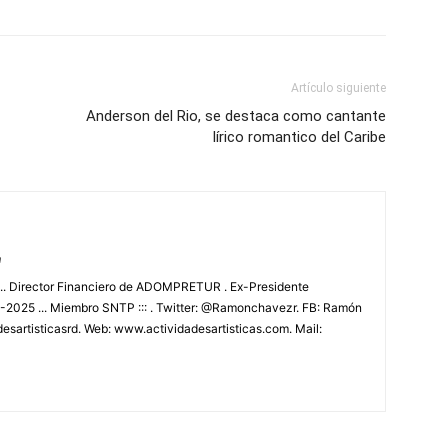
Artículo siguiente
Anderson del Rio, se destaca como cantante
lírico romantico del Caribe
m
.. Director Financiero de ADOMPRETUR . Ex-Presidente
025 ... Miembro SNTP ::: . Twitter: @Ramonchavezr. FB: Ramón
esartisticasrd. Web: www.actividadesartisticas.com. Mail: