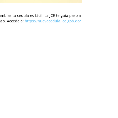
mbiar tu cédula es fácil. La JCE te guía paso a
aso. Accede a:
https://nuevacedula.jce.gob.do/