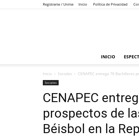
Registrarse / Unirse
Inicio
Política de Privacidad
Con
INICIO
ESPEC
Inicio
Sociales
CENAPEC entrega 76 Bachilleres pro
Sociales
CENAPEC entrega
prospectos de l
Béisbol en la Re