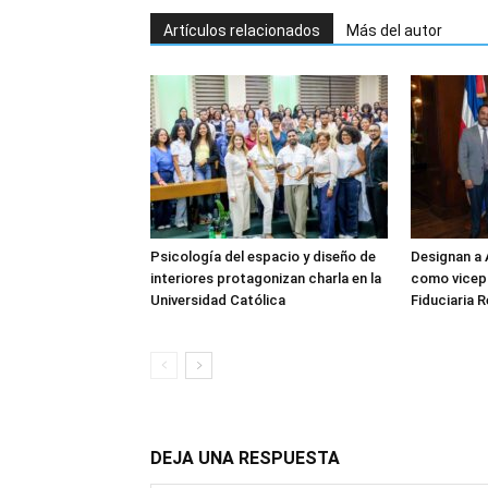
Artículos relacionados
Más del autor
Psicología del espacio y diseño de
Designan a A
interiores protagonizan charla en la
como vicepr
Universidad Católica
Fiduciaria 
DEJA UNA RESPUESTA