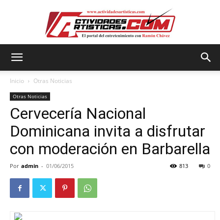
Actividadesartisticas.com
Inicio
Otras Noticias
Otras Noticias
Cervecería Nacional
Dominicana invita a disfrutar
con moderación en Barbarella
Por
admin
-
01/06/2015
813
0