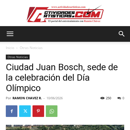
Actividadesartisticas.com
Inicio
Otras Noticias
Otras Noticias
Ciudad Juan Bosch, sede de
la celebración del Día
Olímpico
Por
RAMON CHAVEZ R.
-
10/06/2026
250
0