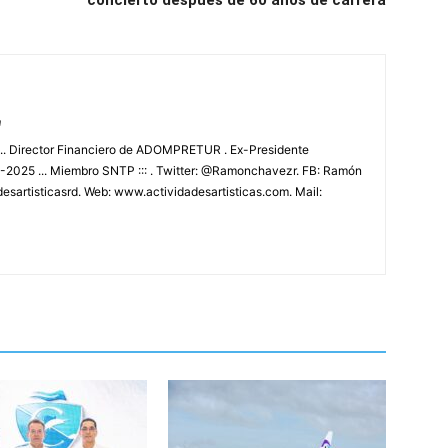
concierto después de 60 años de carrera
m
.. Director Financiero de ADOMPRETUR . Ex-Presidente
025 ... Miembro SNTP ::: . Twitter: @Ramonchavezr. FB: Ramón
esartisticasrd. Web: www.actividadesartisticas.com. Mail: