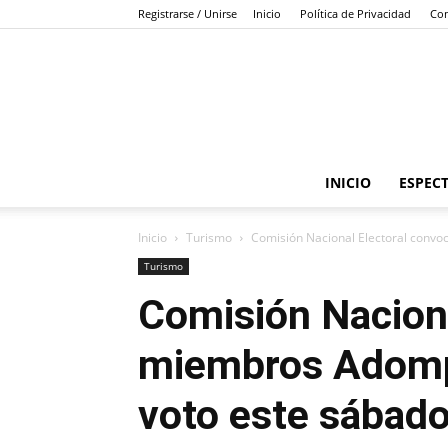
Registrarse / Unirse
Inicio
Política de Privacidad
Con
INICIO
ESPEC
Inicio
Turismo
Comisión Nacional Electoral convo
Turismo
Comisión Naciona
miembros Adompr
voto este sábado