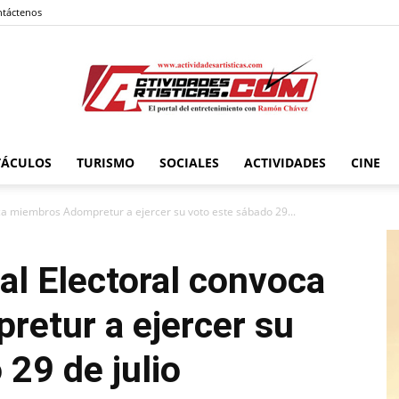
táctenos
TÁCULOS
TURISMO
SOCIALES
ACTIVIDADES
CINE
Actividadesartisticas.com
ca miembros Adompretur a ejercer su voto este sábado 29...
l Electoral
convoca
etur a ejercer su
 29 de julio