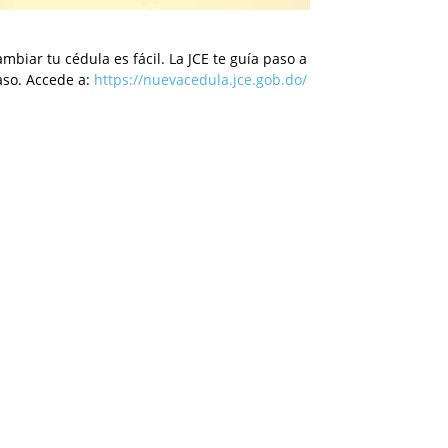
mbiar tu cédula es fácil. La JCE te guía paso a
aso. Accede a:
https://nuevacedula.jce.gob.do/