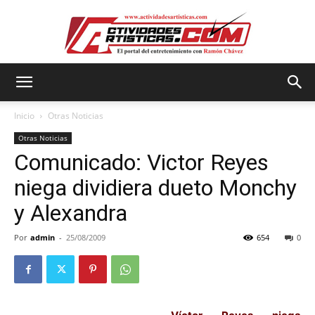
Actividadesartisticas.com
Inicio
Otras Noticias
Otras Noticias
Comunicado: Victor Reyes
niega dividiera dueto Monchy
Por
admin
-
25/08/2009
654
0