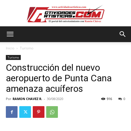
Actividadesartisticas.com
Inicio
Turismo
Turismo
Construcción del nuevo
aeropuerto de Punta Cana
amenaza acuíferos
Por
RAMON CHAVEZ R.
-
30/08/2020
916
0