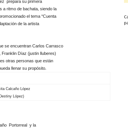
pez prepara su primera
 a ritmo de bachata, siendo la
a promocionado el tema “Cuenta
Ca
p
ptación de la artista
que se encuentran Carlos Carrasco
Franklin Díaz (justin lluberes)
res otras personas que están
pueda llenar su propósito.
ita Calcaño López
Destiny López)
caño Portorreal y la