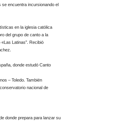
 se encuentra incursionando el
sticas en la iglesia católica
o del grupo de canto a la
 «Las Latinas”. Recibió
nchez.
España, donde estudó Canto
unos – Toledo. También
 conservatorio nacional de
de donde prepara para lanzar su