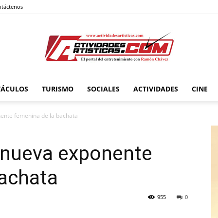
táctenos
TÁCULOS
TURISMO
SOCIALES
ACTIVIDADES
CINE
Actividadesartisticas.com
nente femenina de la bachata
a nueva exponente
bachata
955
0