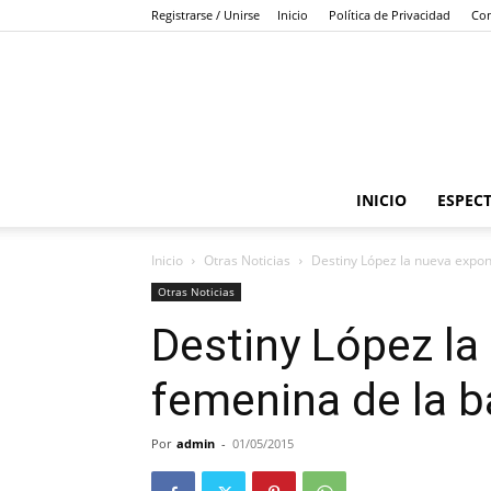
Registrarse / Unirse
Inicio
Política de Privacidad
Con
INICIO
ESPEC
Inicio
Otras Noticias
Destiny López la nueva expo
Otras Noticias
Destiny López l
femenina de la 
Por
admin
-
01/05/2015