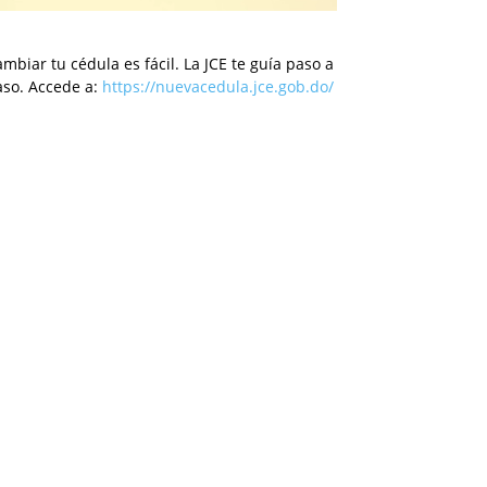
mbiar tu cédula es fácil. La JCE te guía paso a
aso. Accede a:
https://nuevacedula.jce.gob.do/