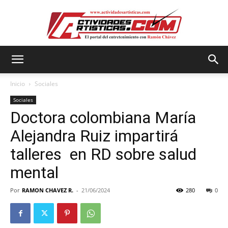
Actividadesartisticas.com
Inicio
Sociales
Sociales
Doctora colombiana María
Alejandra Ruiz impartirá
talleres en RD sobre salud
mental
Por
RAMON CHAVEZ R.
-
21/06/2024
280
0