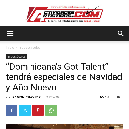
Actividadesartisticas.com
Inicio
Espectáculos
Espectáculos
“Dominicana’s Got Talent”
tendrá especiales de Navidad
y Año Nuevo
Por
RAMON CHAVEZ R.
-
23/12/2025
180
0