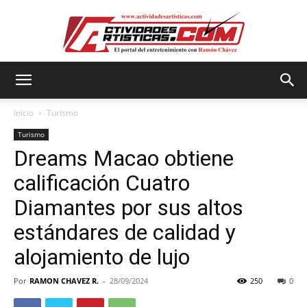
Actividadesartisticas.com
Inicio
Turismo
Turismo
Dreams Macao obtiene
calificación Cuatro
Diamantes por sus altos
estándares de calidad y
alojamiento de lujo
Por
RAMON CHAVEZ R.
-
28/09/2024
250
0