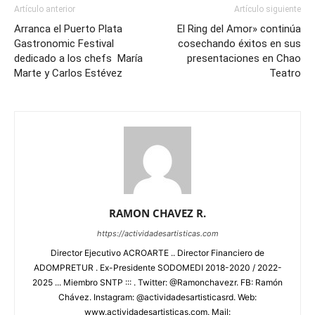
Artículo anterior
Artículo siguiente
Arranca el Puerto Plata
El Ring del Amor» continúa
Gastronomic Festival
cosechando éxitos en sus
dedicado a los chefs María
presentaciones en Chao
Marte y Carlos Estévez
Teatro
RAMON CHAVEZ R.
https://actividadesartisticas.com
Director Ejecutivo ACROARTE .. Director Financiero de
ADOMPRETUR . Ex-Presidente SODOMEDI 2018-2020 / 2022-
2025 ... Miembro SNTP ::: . Twitter: @Ramonchavezr. FB: Ramón
Chávez. Instagram: @actividadesartisticasrd. Web:
www.actividadesartisticas.com. Mail: