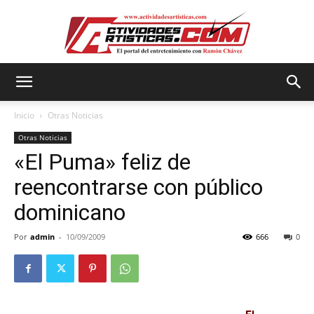
Actividadesartisticas.com
Inicio
Otras Noticias
Otras Noticias
«El Puma» feliz de
reencontrarse con público
dominicano
Por
admin
-
10/09/2009
666
0