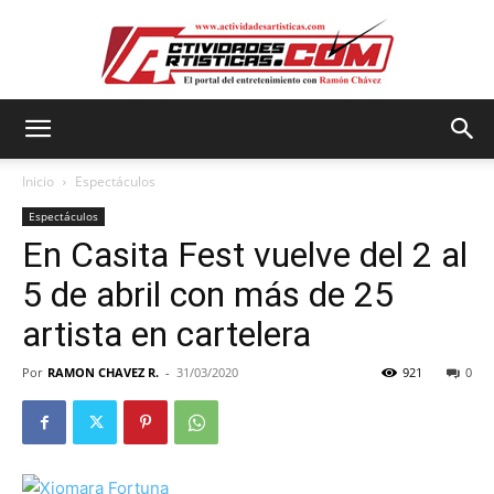
Actividadesartisticas.com
Inicio
Espectáculos
Espectáculos
En Casita Fest vuelve del 2 al
5 de abril con más de 25
artista en cartelera
Por
RAMON CHAVEZ R.
-
31/03/2020
921
0