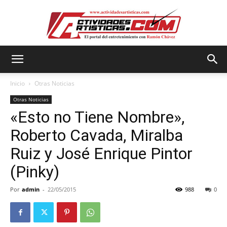
Actividadesartisticas.com
Inicio
Otras Noticias
Otras Noticias
«Esto no Tiene Nombre»,
Roberto Cavada, Miralba
Ruiz y José Enrique Pintor
(Pinky)
Por
admin
-
22/05/2015
988
0