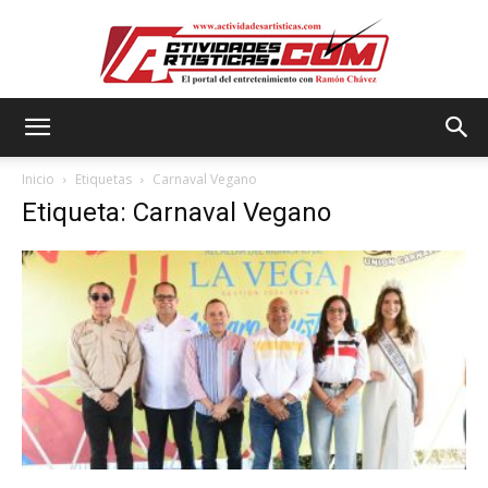
Actividadesartisticas.com
Inicio
Etiquetas
Carnaval Vegano
Etiqueta: Carnaval Vegano