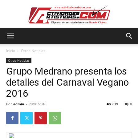
Actividadesartisticas.com
Inicio
Otras Noticias
Otras Noticias
Grupo Medrano presenta los
detalles del Carnaval Vegano
2016
Por
admin
-
29/01/2016
819
0