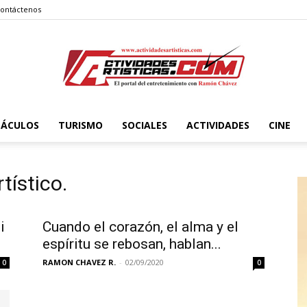
ontáctenos
TÁCULOS
TURISMO
SOCIALES
ACTIVIDADES
CINE
Actividadesartisticas.com
tístico.
i
Cuando el corazón, el alma y el
espíritu se rebosan, hablan...
RAMON CHAVEZ R.
-
02/09/2020
0
0