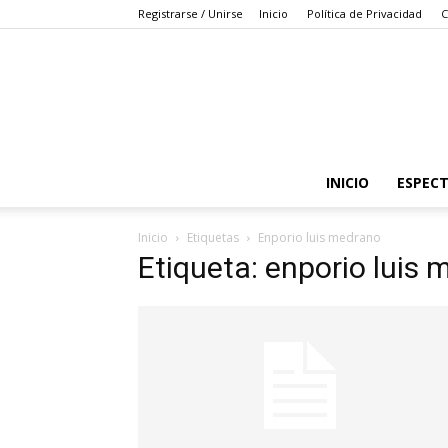
Registrarse / Unirse
Inicio
Política de Privacidad
C
INICIO
ESPEC
Inicio
Etiquetas
Enporio luis medrano
Etiqueta: enporio luis