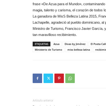
frase «De Azua para el Mundo», contaminando 
magia, talento y carisma, el corazón de todos l
La ganadora de MisS Belleza Latina 2015, Fran
Lachapelle, agradeció al pueblo dominicano, al 
Ministro de Turismo, Francisco Javier García, y
tan maravilloso recibimiento.
ETIQUETAS
Azua
Divas by Jiménez
El Poeta Cal
Ministerio de Turismo
miss belleza latina
recibimi
Artículo anterior