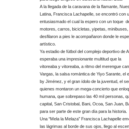
A la llegada de la caravana de la flamante, Nues
Latina, Francisca Lachapelle, se encontró con 
entusiasmado el cual la espero con un toque de
motores, carros, bicicletas, yipetas, minibuse
desfilaron a pies le acompañaron donde le esp
artístico.
Ya estadio de fútbol del complejo deportivo de A
esperaba una impresionante multitud que la
vitoreaba y vitoreaba, a ritmo del merengue ca
Vargas, la salsa romántica de Yiyo Sarante, e
by Jiménez, y el gran ídolo de la juventud, el s
quienes montaron un mega-concierto que enloqu
humana, que sobrepaso las 40 mil personas, qu
capital, San Cristobal, Bani, Ocoa, San Juan, B
para ser parte de este gran día para la historia.
Una “Mela la Melaza” Francisca Lachapelle em
las lágrimas al borde de sus ojos, llego al esce