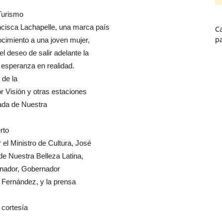
 Turismo
ncisca Lachapelle, una marca país
Ca
p
nocimiento a una joven mujer,
el deseo de salir adelante la
a esperanza en realidad.
 de la
r Visión y otras estaciones
egada de Nuestra
rto
el Ministro de Cultura, José
de Nuestra Belleza Latina,
enador, Gobernador
o Fernández, y la prensa
 cortesía