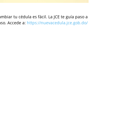
mbiar tu cédula es fácil. La JCE te guía paso a
aso. Accede a:
https://nuevacedula.jce.gob.do/