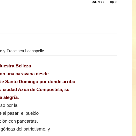
930
0
e y Francisca Lachapelle
Nuestra Belleza
 con una caravana desde
s de Santo Domingo por donde arribo
su ciudad Azua de Compostela, su
a alegría.
aso por la
e al pasar el pueblo
ación con pancartas,
góricas del patriotismo, y