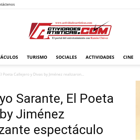
táctenos
TÁCULOS
TURISMO
SOCIALES
ACTIVIDADES
CINE
Actividadesartisticas.com
l Poeta Callejero y Divas by Jiménez realizaron...
yo Sarante, El Poeta
s by Jiménez
rizante espectáculo