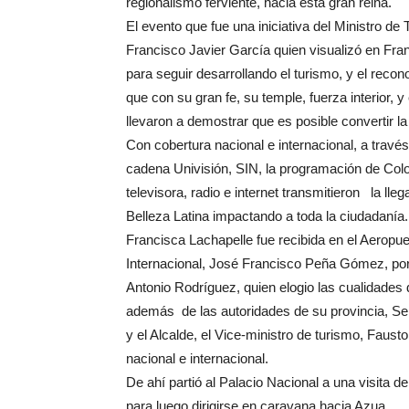
regionalismo ferviente, hacia esta gran reina.
El evento que fue una iniciativa del Ministro de
Francisco Javier García quien visualizó en Fra
para seguir desarrollando el turismo, y el reco
que con su gran fe, su temple, fuerza interior, y 
llevaron a demostrar que es posible convertir l
Con cobertura nacional e internacional, a través
cadena Univisión, SIN, la programación de Colo
televisora, radio e internet transmitieron la ll
Belleza Latina impactando a toda la ciudadanía.
Francisca Lachapelle fue recibida en el Aeropue
Internacional, José Francisco Peña Gómez, por 
Antonio Rodríguez, quien elogio las cualidades 
además de las autoridades de su provincia, S
y el Alcalde, el Vice-ministro de turismo, Faust
nacional e internacional.
De ahí partió al Palacio Nacional a una visita de
para luego dirigirse en caravana hacia Azua.