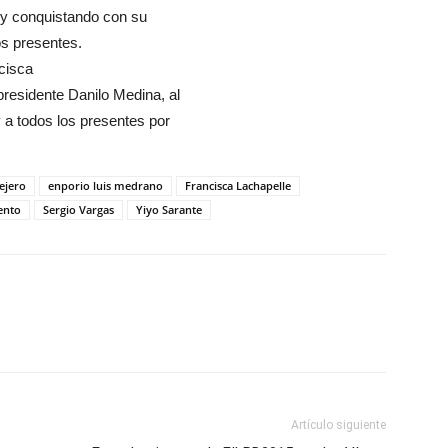
y conquistando con su
os presentes.
cisca
presidente Danilo Medina, al
 a todos los presentes por
lejero
enporio luis medrano
Francisca Lachapelle
ento
Sergio Vargas
Yiyo Sarante
Artículo siguiente