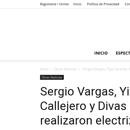
Registrarse / Unirse
Inicio
Política de Privacidad
Con
INICIO
ESPEC
Inicio
Otras Noticias
Sergio Vargas, Yiyo Sarante, E
Otras Noticias
Sergio Vargas, Yi
Callejero y Diva
realizaron elect