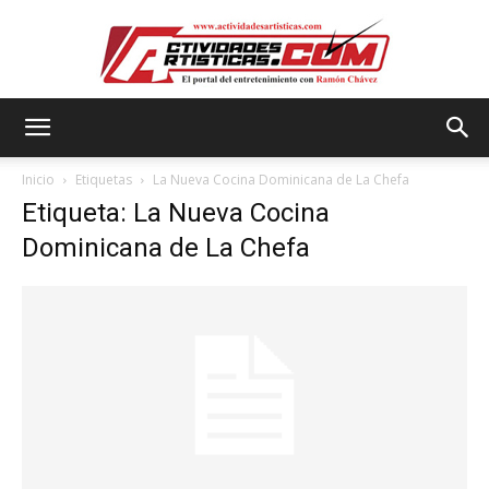
Actividadesartisticas.com
Inicio
Etiquetas
La Nueva Cocina Dominicana de La Chefa
Etiqueta: La Nueva Cocina
Dominicana de La Chefa