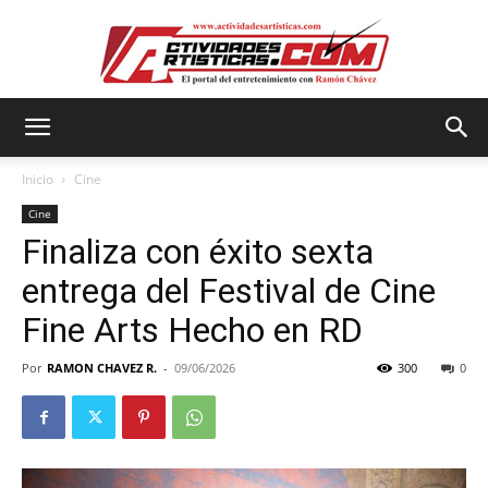
Actividadesartisticas.com
Inicio
Cine
Cine
Finaliza con éxito sexta
entrega del Festival de Cine
Fine Arts Hecho en RD
Por
RAMON CHAVEZ R.
-
09/06/2026
300
0