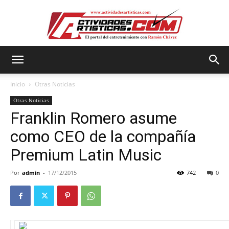
Actividadesartisticas.com
Inicio
Otras Noticias
Otras Noticias
Franklin Romero asume
como CEO de la compañía
Premium Latin Music
Por
admin
-
17/12/2015
742
0