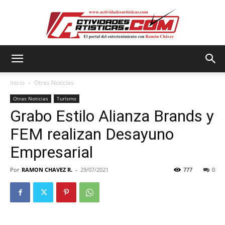
Actividadesartisticas.com
Inicio
Otras Noticias
Otras Noticias
Turismo
Grabo Estilo Alianza Brands y
FEM realizan Desayuno
Empresarial
Por
RAMON CHAVEZ R.
-
29/07/2021
777
0