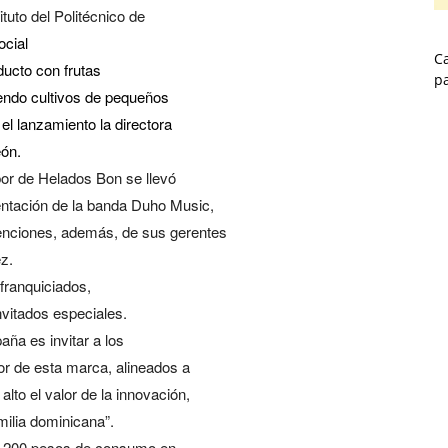
tuto del Politécnico de
ocial
Ca
ucto con frutas
p
iendo cultivos de pequeños
 el lanzamiento la directora
ón.
bor de Helados Bon se llevó
entación de la banda Duho Music,
enciones, además, de sus gerentes
z.
franquiciados,
vitados especiales.
ña es invitar a los
or de esta marca, alineados a
alto el valor de la innovación,
amilia dominicana”.
da 200 pesos de consumo en