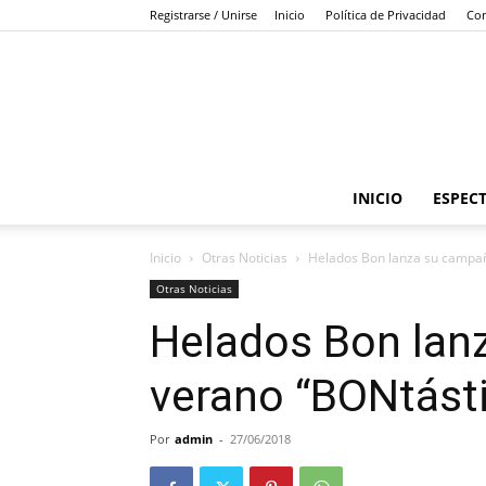
Registrarse / Unirse
Inicio
Política de Privacidad
Con
INICIO
ESPEC
Inicio
Otras Noticias
Helados Bon lanza su campañ
Otras Noticias
Helados Bon lan
verano “BONtást
Por
admin
-
27/06/2018