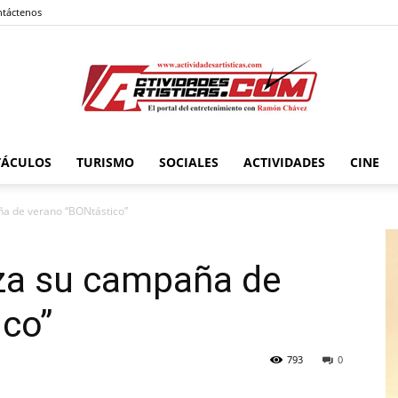
táctenos
TÁCULOS
TURISMO
SOCIALES
ACTIVIDADES
CINE
Actividadesartisticas.com
a de verano “BONtástico”
za su campaña de
ico”
793
0