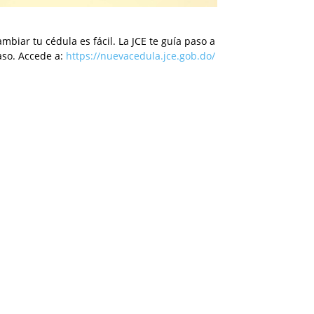
mbiar tu cédula es fácil. La JCE te guía paso a
aso. Accede a:
https://nuevacedula.jce.gob.do/