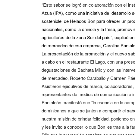
“Este sabor se logró en colaboración con el Insti
Azua (IPA),
como una iniciativa de desarrollo s
sostenible de Helados Bon para ofrecer un prod
nacionales, como la chinola y la fresa, promov
agricultores de la zona Sur del país”, explicó en
de mercadeo de esa empresa, Carolina Pantale
La presentación de la promoción y el nuevo sa
a cabo en el restaurante El Lago, con una pres
degustaciones de Bachata Mix y con las interv
de mercadeo, Roberto Caraballo y Carmen Páe
Asistieron ejecutivos de marca, colaboradores, 
representantes de medios de comunicación e in
Pantaleón manifestó que “la esencia de la campa
dominicanos a que se junten a compartir el sab
nuestra misión de brindar felicidad, poniendo en 
y les invito a conocer lo que Bon les trae a la f
Dijo que la promoción consiste en que por ca