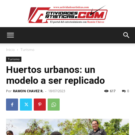
Actividadesartisticas.com
Inicio
Turismo
Turismo
Huertos urbanos: un
modelo a ser replicado
Por
RAMON CHAVEZ R.
-
18/07/2023
617
0